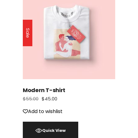
Sale
Modern T-shirt
$
55.00
$
45.00
Le
Le
prix
prix
initial
actuel
Add to wishlist
était :
est :
$55.00.
$45.00.
Quick View